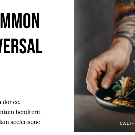
common
versal
m donec.
ntum hendrerit
llam scelerisque
CALIF